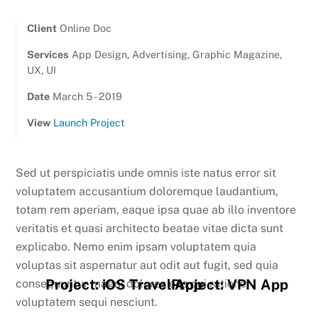
Client
Online Doc
Services
App Design, Advertising, Graphic Magazine,
UX, UI
Date
March 5 - 2019
View
Launch Project
Sed ut perspiciatis unde omnis iste natus error sit
voluptatem accusantium doloremque laudantium,
totam rem aperiam, eaque ipsa quae ab illo inventore
veritatis et quasi architecto beatae vitae dicta sunt
explicabo. Nemo enim ipsam voluptatem quia
voluptas sit aspernatur aut odit aut fugit, sed quia
Project: iOS Travel App
Project: VPN App
consequuntur magni dolores eos qui ratione
voluptatem sequi nesciunt.